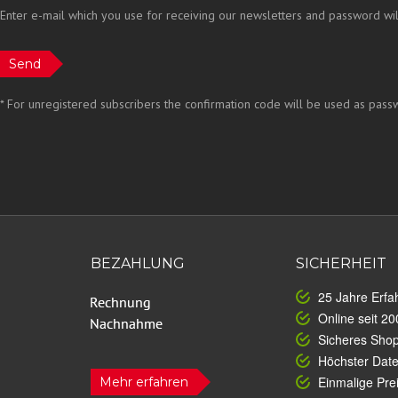
Enter e-mail which you use for receiving our newsletters and password wil
Send
*
For unregistered subscribers the confirmation code will be used as passw
BEZAHLUNG
SICHERHEIT
25 Jahre Erfa
Online seit 20
Sicheres Sho
Höchster Dat
Einmalige Prei
Mehr erfahren