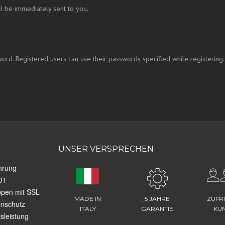
l be immediately sent to you.
ord. Registered users can use their passwords specified while registering.
UNSER VERSPRECHEN
hrung
01
ppen mit SSL
MADE IN
5 JAHRE
ZUFR
enschutz
ITALY
GARANTIE
KU
sleistung